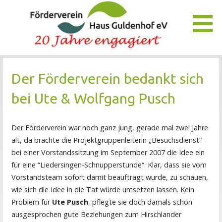
Zum
Inhalt
springen
Unser Verein bietet Interessierten viele Möglichkeiten, das
Förderverein Haus Guldenhof
Pflegezentrum Haus Guldenhof zu unterstützen und zu
Der Förderverein bedankt sich
fördern.
bei Ute & Wolfgang Pusch
Der Förderverein war noch ganz jung, gerade mal zwei Jahre
alt, da brachte die Projektgruppenleiterin „Besuchsdienst“
bei einer Vorstandssitzung im September 2007 die Idee ein
für eine “Liedersingen-Schnupperstunde“. Klar, dass sie vom
Vorstandsteam sofort damit beauftragt wurde, zu schauen,
wie sich die Idee in die Tat würde umsetzen lassen. Kein
Problem für
Ute Pusch
, pflegte sie doch damals schon
ausgesprochen gute Beziehungen zum Hirschlander