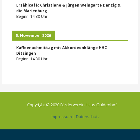
Erzählcafé: Christiane & Jürgen Weingarte Danzig &
die Marienburg
Beginn:
14:30
Uhr
5. November 2026
Kaffeenachmittag mit Akkordeonklänge HHC
Ditzingen
Beginn:
14:30
Uhr
Copyright © 2020 Förderverein Haus Guldenhof
Impressum
|
Datenschutz