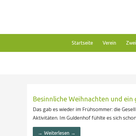
Zum
Inhalt
springen
Unser Verein bietet Interessierten viele Mögli
Förderverein Haus Guld
Startseite
Verein
Zwei
Besinnliche Weihnachten und ein
Das gab es wieder im Frühsommer: die Gesel
Aktivitäten. Im Guldenhof fühlte es sich scho
Weiterlesen →