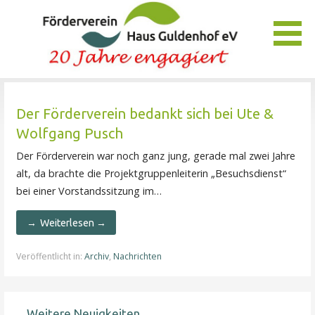
Zum
Inhalt
springen
Unser Verein bietet Interessierten viele Möglichkeiten, das
Förderverein Haus Guldenhof
Pflegezentrum Haus Guldenhof zu unterstützen und zu
Der Förderverein bedankt sich bei Ute &
fördern.
Wolfgang Pusch
Der Förderverein war noch ganz jung, gerade mal zwei Jahre
alt, da brachte die Projektgruppenleiterin „Besuchsdienst“
bei einer Vorstandssitzung im…
Weiterlesen →
Veröffentlicht in:
Archiv
,
Nachrichten
Weitere Neuigkeiten