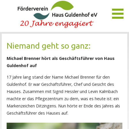
Zum
Inhalt
springen
Unser Verein bietet Interessierten viele Möglichkeiten, das
Förderverein Haus Guldenhof
Pflegezentrum Haus Guldenhof zu unterstützen und zu
Niemand geht so ganz:
fördern.
Michael Brenner hört als Geschäftsführer von Haus
Guldenhof auf
17 Jahre lang stand der Name Michael Brenner für den
Guldenhof. Er war Geschäftsführer, Chef und Gesicht des
Hauses. Zusammen mit Sigrid Hessler und Levin Kalmbach
machte er das Pflegezentrum zu dem, was es heute ist: ein
Markenzeichen Ditzingens. Nun hörte er Ende des Jahres als
Geschäftsführer des Hauses auf.