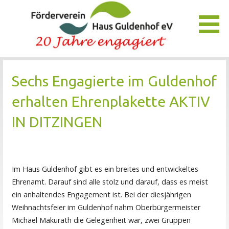
Zum
Inhalt
springen
Unser Verein bietet Interessierten viele Möglichkeiten, das
Förderverein Haus Guldenhof
Pflegezentrum Haus Guldenhof zu unterstützen und zu
Sechs Engagierte im Guldenhof
fördern.
erhalten Ehrenplakette AKTIV
IN DITZINGEN
Im Haus Guldenhof gibt es ein breites und entwickeltes
Ehrenamt. Darauf sind alle stolz und darauf, dass es meist
ein anhaltendes Engagement ist. Bei der diesjährigen
Weihnachtsfeier im Guldenhof nahm Oberbürgermeister
Michael Makurath die Gelegenheit war, zwei Gruppen