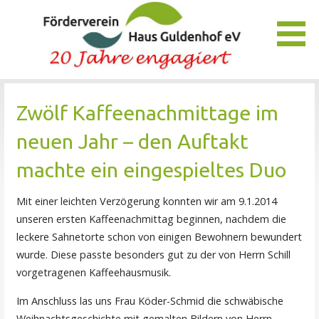
Zum
Inhalt
springen
Unser Verein bietet Interessierten viele Möglichkeiten, das
Förderverein Haus Guldenhof
Pflegezentrum Haus Guldenhof zu unterstützen und zu
Zwölf Kaffeenachmittage im
fördern.
neuen Jahr – den Auftakt
machte ein eingespieltes Duo
Mit einer leichten Verzögerung konnten wir am 9.1.2014
unseren ersten Kaffeenachmittag beginnen, nachdem die
leckere Sahnetorte schon von einigen Bewohnern bewundert
wurde. Diese passte besonders gut zu der von Herrn Schill
vorgetragenen Kaffeehausmusik.
Im Anschluss las uns Frau Köder-Schmid die schwäbische
Weihnachtsgeschichte mit gemalten Bildern von Herrn