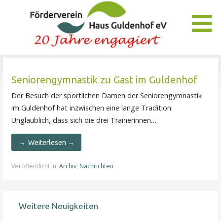
Zum
Inhalt
springen
Unser Verein bietet Interessierten viele Möglichkeiten, das
Förderverein Haus Guldenhof
Pflegezentrum Haus Guldenhof zu unterstützen und zu
Seniorengymnastik zu Gast im Guldenhof
fördern.
Der Besuch der sportlichen Damen der Seniorengymnastik
im Guldenhof hat inzwischen eine lange Tradition.
Unglaublich, dass sich die drei Trainerinnen…
Weiterlesen →
Veröffentlicht in:
Archiv
,
Nachrichten
Weitere Neuigkeiten