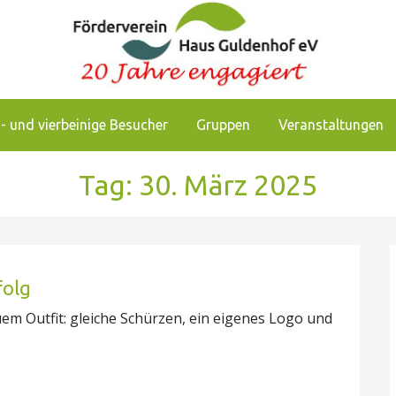
chkeiten, das Pflegezentrum Haus Guldenhof zu unterstützen
enhof
- und vierbeinige Besucher
Gruppen
Veranstaltungen
Tag: 30. März 2025
folg
uem Outfit: gleiche Schürzen, ein eigenes Logo und
…