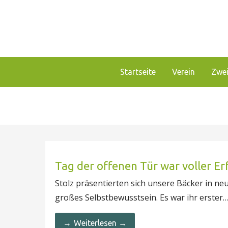
Zum
Inhalt
springen
Unser Verein bietet Interessierten viele Mögli
Förderverein Haus Guld
Startseite
Verein
Zwei
Tag der offenen Tür war voller Er
Stolz präsentierten sich unsere Bäcker in ne
großes Selbstbewusstsein. Es war ihr erster
Weiterlesen →