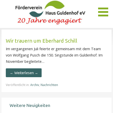
Zum
Inhalt
springen
Unser Verein bietet Interessierten viele Möglichkeiten, das
Förderverein Haus Guldenhof
Pflegezentrum Haus Guldenhof zu unterstützen und zu
Wir trauern um Eberhard Schill
fördern.
Im vergangenen Juli feierte er gemeinsam mit dem Team
von Wolfgang Pusch die 150. Singstunde im Guldenhof. Im
November begleitete…
Weiterlesen →
Veröffentlicht in:
Archiv
,
Nachrichten
Weitere Neuigkeiten