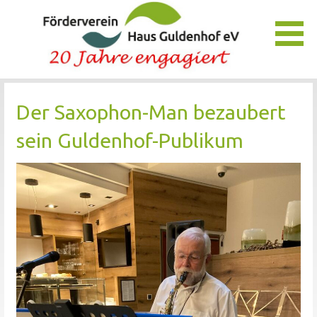
Zum
Inhalt
springen
Unser Verein bietet Interessierten viele Möglichkeiten, das
Förderverein Haus Guldenhof
Pflegezentrum Haus Guldenhof zu unterstützen und zu
Der Saxophon-Man bezaubert
fördern.
sein Guldenhof-Publikum