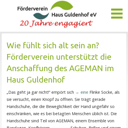
Zum
Inhalt
springen
Unser Verein bietet Interessierten viele Möglichkeiten, das
Förderverein Haus Guldenhof
Pflegezentrum Haus Guldenhof zu unterstützen und zu
Wie fühlt sich alt sein an?
fördern.
Förderverein unterstützt die
Anschaffung des AGEMAN im
Haus Guldenhof
„Das geht ja gar nicht!“ empört sich
eine
Flinke Socke, als
sie versucht, einen Knopf zu öffnen. Sie trägt gerade
Handschuhe, die die Beweglichkeit der Hand ungefähr so
einschränken, wie es bei betagten Menschen üblich ist. Die
Handschuhe sind Teil von AGEMAN, einem Ensemble von
Bandagen, Kopfhörern,
Schuhen, Brillen und einem