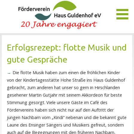
Zum
Inhalt
springen
Unser Verein bietet Interessierten viele Möglichkeiten, das
Förderverein Haus Guldenhof
Pflegezentrum Haus Guldenhof zu unterstützen und zu
Erfolgsrezept: flotte Musik und
fördern.
gute Gespräche
Die flotte Musik haben zum einen die fröhlichen Kinder
von der Kindertagesstätte Hohe Straße ins Haus Guldenhof
gebracht, zum anderen hat unser so gern in Hirschlanden
gesehener Martin Gutjahr mit seinem Akkordeon für beste
Stimmung gesorgt. Viele unsere Gäste im Café des
Fördervereins haben sich nicht nur auf den Auftritt der
jungen Nachbarn vom „Kindi“ nebenan und die bekannt gute
Laune des Ensinger Sängers und Musikers gefreut, sondern
auch auf die Begegnungen mit den früheren Nachbarn,