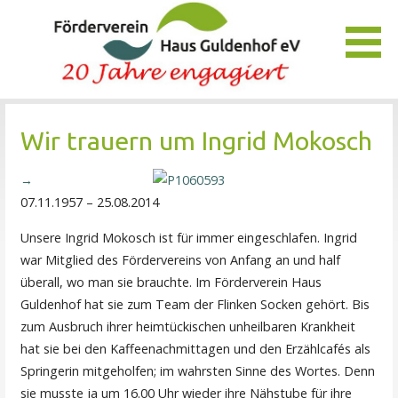
Zum
Inhalt
springen
Unser Verein bietet Interessierten viele Möglichkeiten, das
Förderverein Haus Guldenhof
Pflegezentrum Haus Guldenhof zu unterstützen und zu
Wir trauern um Ingrid Mokosch
fördern.
07.11.1957 – 25.08.2014
Unsere Ingrid Mokosch ist für immer eingeschlafen. Ingrid
war Mitglied des Fördervereins von Anfang an und half
überall, wo man sie brauchte. Im Förderverein Haus
Guldenhof hat sie zum Team der Flinken Socken gehört. Bis
zum Ausbruch ihrer heimtückischen unheilbaren Krankheit
hat sie bei den Kaffeenachmittagen und den Erzählcafés als
Springerin mitgeholfen; im wahrsten Sinne des Wortes. Denn
sie musste ja um 16.00 Uhr wieder ihre Nähstube für ihre