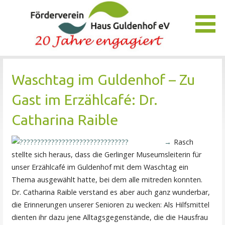
Zum
Inhalt
springen
Unser Verein bietet Interessierten viele Möglichkeiten, das
Förderverein Haus Guldenhof
Pflegezentrum Haus Guldenhof zu unterstützen und zu
Waschtag im Guldenhof – Zu
fördern.
Gast im Erzählcafé: Dr.
Catharina Raible
Rasch
stellte sich heraus, dass die Gerlinger Museumsleiterin für
unser Erzählcafé im Guldenhof mit dem Waschtag ein
Thema ausgewählt hatte, bei dem alle mitreden konnten.
Dr. Catharina Raible verstand es aber auch ganz wunderbar,
die Erinnerungen unserer Senioren zu wecken: Als Hilfsmittel
dienten ihr dazu jene Alltagsgegenstände, die die Hausfrau