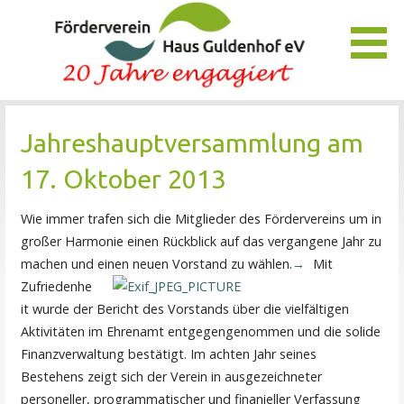
Zum
Inhalt
springen
Unser Verein bietet Interessierten viele Möglichkeiten, das
Förderverein Haus Guldenhof
Pflegezentrum Haus Guldenhof zu unterstützen und zu
Jahreshauptversammlung am
fördern.
17. Oktober 2013
Wie immer trafen sich die Mitglieder des Fördervereins um in
großer Harmonie einen Rückblick auf das vergangene Jahr zu
machen und einen neuen Vorstand zu wählen.
Mit
Zufriedenhe
it wurde der Bericht des Vorstands über die vielfältigen
Aktivitäten im Ehrenamt entgegengenommen und die solide
Finanzverwaltung bestätigt. Im achten Jahr seines
Bestehens zeigt sich der Verein in ausgezeichneter
personeller, programmatischer und finanieller Verfassung