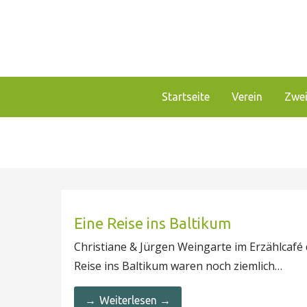
Zum
Inhalt
springen
Unser Verein bietet Interessierten viele Mögli
Förderverein Haus Guld
Startseite
Verein
Zwei
Eine Reise ins Baltikum
Christiane & Jürgen Weingarte im Erzählcafé
Reise ins Baltikum waren noch ziemlich…
Weiterlesen →