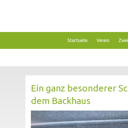
Zum
Inhalt
springen
Unser Verein bietet Interessierten viele Mögli
Förderverein Haus Guld
Startseite
Verein
Zwei
Ein ganz besonderer Sc
dem Backhaus