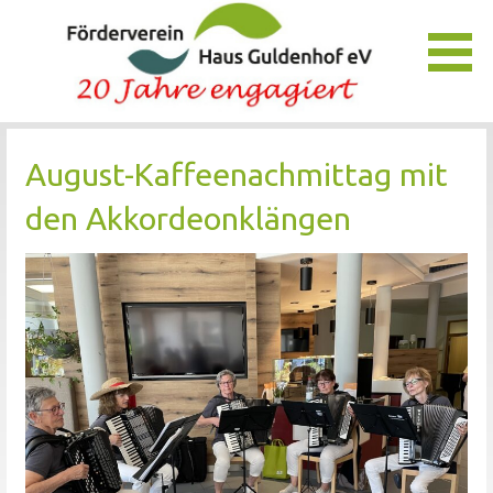
Zum
Inhalt
springen
Unser Verein bietet Interessierten viele Möglichkeiten, das
Förderverein Haus Guldenhof
Pflegezentrum Haus Guldenhof zu unterstützen und zu
August-Kaffeenachmittag mit
fördern.
den Akkordeonklängen