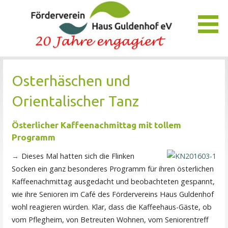
Zum
Inhalt
springen
Unser Verein bietet Interessierten viele Möglichkeiten, das
Förderverein Haus Guldenhof
Pflegezentrum Haus Guldenhof zu unterstützen und zu
Osterhäschen und
fördern.
Orientalischer Tanz
Österlicher Kaffeenachmittag mit tollem
Programm
Dieses Mal hatten sich die Flinken
Socken ein ganz besonderes Programm für ihren österlichen
Kaffeenachmittag ausgedacht und beobachteten gespannt,
wie ihre Senioren im Café des Fördervereins Haus Guldenhof
wohl reagieren würden. Klar, dass die Kaffeehaus-Gäste, ob
vom Pflegheim, von Betreuten Wohnen, vom Seniorentreff