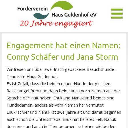
Zum
Inhalt
springen
Unser Verein bietet Interessierten viele Möglichkeiten, das
Förderverein Haus Guldenhof
Pflegezentrum Haus Guldenhof zu unterstützen und zu
Engagement hat einen Namen:
fördern.
Conny Schäfer und Jana Storm
Wir freuen uns über zwei frisch gebackene Besuchshunde-
Teams im Haus Guldenhof.
Es ist Zufall, dass die beiden neuen Hunde der gleichen
Rasse angehören und dann beide auch noch Namen aus der
Sprache der Inuit haben: Enuk und Nanuk und beides sind
Hundedamen, anders als vom Namen her vermutet.
Enuk ist vier und Nanuk ist zwei Jahre alt und damit beginnen
auch schon die Unterschiede. Enuk hat helleres Fell, Nanuk
dunkleres und auch im Temperament scheinen die beiden