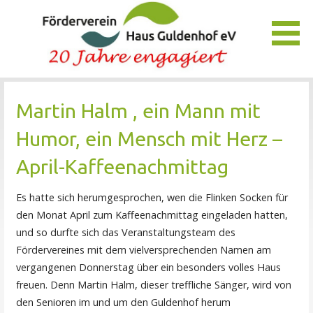
Zum
Inhalt
springen
Unser Verein bietet Interessierten viele Möglichkeiten, das
Förderverein Haus Guldenhof
Pflegezentrum Haus Guldenhof zu unterstützen und zu
Martin Halm , ein Mann mit
fördern.
Humor, ein Mensch mit Herz –
April-Kaffeenachmittag
Es hatte sich herumgesprochen, wen die Flinken Socken für
den Monat April zum Kaffeenachmittag eingeladen hatten,
und so durfte sich das Veranstaltungsteam des
Fördervereines mit dem vielversprechenden Namen am
vergangenen Donnerstag über ein besonders volles Haus
freuen. Denn Martin Halm, dieser treffliche Sänger, wird von
den Senioren im und um den Guldenhof herum