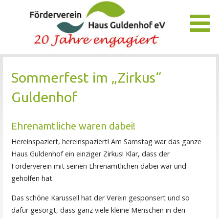
Zum
Inhalt
springen
Unser Verein bietet Interessierten viele Möglichkeiten, das
Förderverein Haus Guldenhof
Pflegezentrum Haus Guldenhof zu unterstützen und zu
Sommerfest im „Zirkus“
fördern.
Guldenhof
Ehrenamtliche waren dabei!
Hereinspaziert, hereinspaziert! Am Samstag war das ganze
Haus Guldenhof ein einziger Zirkus! Klar, dass der
Förderverein mit seinen Ehrenamtlichen dabei war und
geholfen hat.
Das schöne Karussell hat der Verein gesponsert und so
dafür gesorgt, dass ganz viele kleine Menschen in den